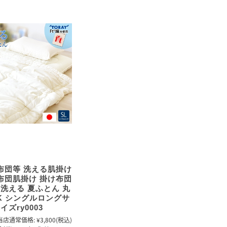
布団等 洗える肌掛け
布団肌掛け 掛け布団
 洗える 夏ふとん 丸
K シングルロングサ
イズry0003
当店通常価格:
¥3,800
(税込)