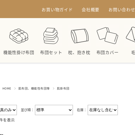
お買い物ガイド
会社概要
お問い合わ
機能性掛け布団
布団セット
枕、抱き枕
布団カバー
HOME
肌布団、機能性布団等
肌掛布団
並び順：
在庫：
3件を表示