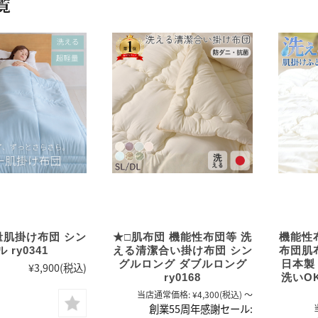
覧
量肌掛け布団 シン
★□肌布団 機能性布団等 洗
機能性
 ry0341
える清潔合い掛け布団 シン
布団肌
グルロング ダブルロング
日本製
¥3,900
(税込)
ry0168
洗いO
当店通常価格:
¥4,300
(税込)
～
創業55周年感謝セール: