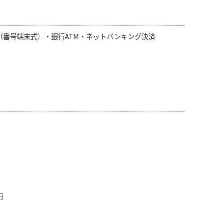
ニ（番号端末式）・銀行ATM・ネットバンキング決済
円