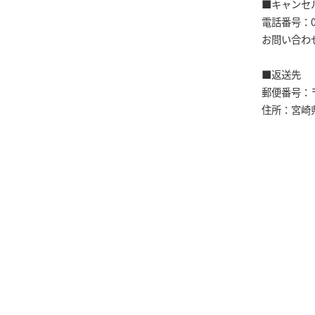
■キャンセ
電話番号：098
お問い合わ
■返送先
郵便番号：〒8
住所：宮崎県