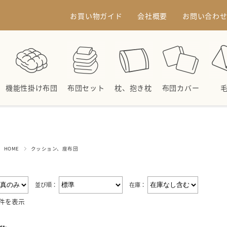
お買い物ガイド
会社概要
お問い合わ
機能性掛け布団
布団セット
枕、抱き枕
布団カバー
HOME
クッション、座布団
並び順：
在庫：
1件を表示