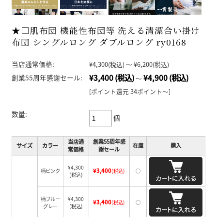
★□肌布団 機能性布団等 洗える清潔合い掛け
布団 シングルロング ダブルロング ry0168
当店通常価格:
¥4,300
(税込)
～
¥6,200
(税込)
¥3,400
(税込)
¥4,900
(税込)
創業55周年感謝セール:
～
[ポイント還元 34ポイント～]
数量:
個
当店通
創業55周年感
サイズ
カラー
在庫
購入
常価格
謝セール
¥4,300
¥3,400
柄ピンク
(税込)
○
(税込)
柄ブルー
¥4,300
¥3,400
(税込)
○
グレー
(税込)