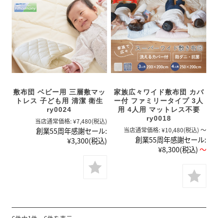
敷布団 ベビー用 三層敷マッ
家族広々ワイド敷布団 カバ
トレス 子ども用 清潔 衛生
ー付 ファミリータイプ 3人
ry0024
用 4人用 マットレス不要
ry0018
当店通常価格:
¥7,480
(税込)
創業55周年感謝セール:
当店通常価格:
¥10,480
(税込)
～
創業55周年感謝セール:
¥3,300
(税込)
¥8,300
(税込)
～