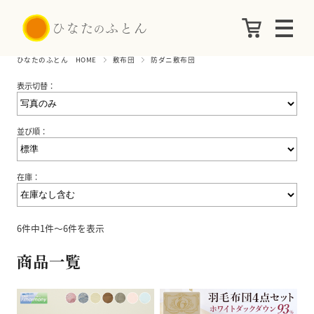
ひなたのふとん HOME
敷布団
防ダニ敷布団
表示切替：
並び順：
在庫：
6件中1件～6件を表示
商品一覧