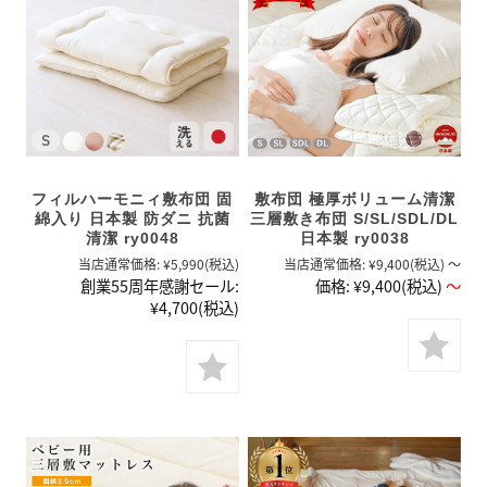
フィルハーモニィ敷布団 固
敷布団 極厚ボリューム清潔
綿入り 日本製 防ダニ 抗菌
三層敷き布団 S/SL/SDL/DL
清潔 ry0048
日本製 ry0038
当店通常価格:
¥5,990
(税込)
当店通常価格:
¥9,400
(税込)
～
創業55周年感謝セール:
価格:
¥9,400
(税込)
～
¥4,700
(税込)