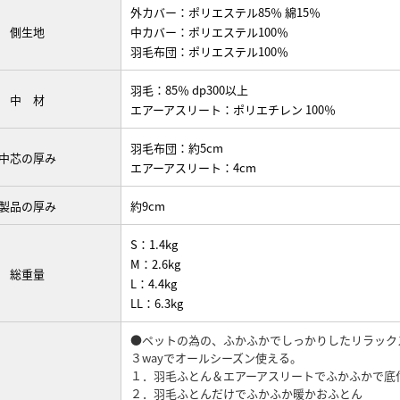
外カバー：ポリエステル85％ 綿15％
側生地
中カバー：ポリエステル100％
羽毛布団：ポリエステル100％
羽毛：85％ dp300以上
中 材
エアーアスリート：ポリエチレン 100％
羽毛布団：約5cm
中芯の厚み
エアーアスリート：4cm
製品の厚み
約9cm
S：1.4kg
M：2.6kg
総重量
L：4.4kg
LL：6.3kg
●ペットの為の、ふかふかでしっかりしたリラック
３wayでオールシーズン使える。
１．羽毛ふとん＆エアーアスリートでふかふかで底
２．羽毛ふとんだけでふかふか暖かおふとん