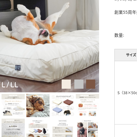
創業55周年
数量:
サイズ
S（38×50