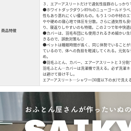
３．エアーアスリートだけで通気性抜群のしっかり
●ホワイトダックダウン85％のニューゴールドラ
性もあり蒸れにくい優れもの。もう１つの中材のエ
やや硬めの寝心地で体圧を分散。さらに通気性も良
り、寝返りしやすいのも特徴。この２つで年中快適
商品特徴
●カバーは、羽毛布団にも使用されるきめ細かい生
きるので、誤飲対策も◎
●ペットは睡眠時間が長く、同じ体勢でいることが
ているので、体への負担を軽減してくれる。元気な
め。
●羽毛ふとん、カバー、エアーアスリートと３分割
羽毛ふとん…カバーは洗濯機で洗える。必ず洗濯ネ
は避けて掛け干し。
エアーアスリート…シャワー(30度以下の水)で洗