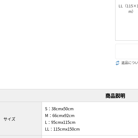
LL（115×1
m）
返品につ
商品説明
S：38cmx50cm
M：66cmx92cm
サイズ
L：95cmx115cm
LL：115cmx150cm