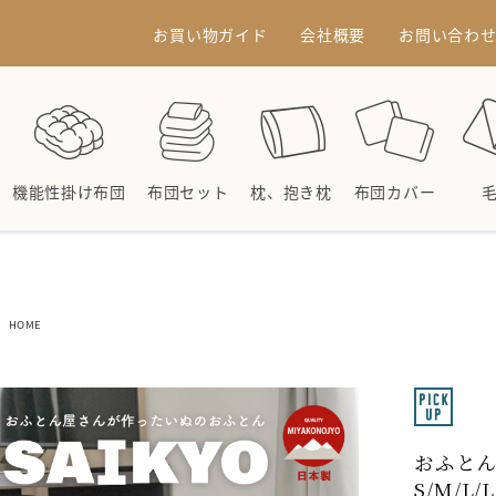
お買い物ガイド
会社概要
お問い合わ
機能性掛け布団
布団セット
枕、抱き枕
布団カバー
HOME
おふと
S/M/L/L