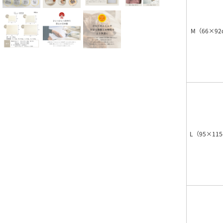
M（66×92
L（95×11