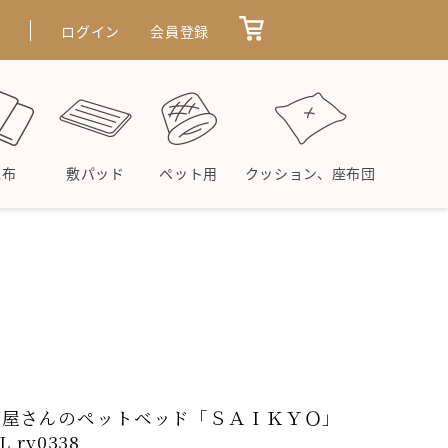
せ
ログイン
会員登録
毛布
敷パッド
ペット用
クッション、座布団
ん屋さんのペットベッド「ＳＡＩＫＹＯ」
L ry0338