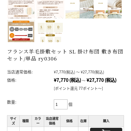
フランス羊毛掛敷セット SL 掛け布団 敷き布団
セット/単品 ry0306
当店通常価格:
¥7,770
(税込)
～
¥27,770
(税込)
¥7,770
(税込)
¥27,770
(税込)
価格:
～
[ポイント還元 77ポイント～]
数量:
個
サイ
カラ
当店通常
種類
価格
在庫
購入
ズ
ー
価格