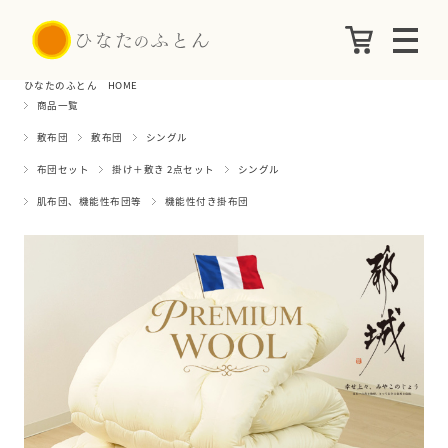
ひなたのふとん HOME
商品一覧
敷布団
敷布団
シングル
布団セット
掛け＋敷き 2点セット
シングル
肌布団、機能性布団等
機能性付き掛布団