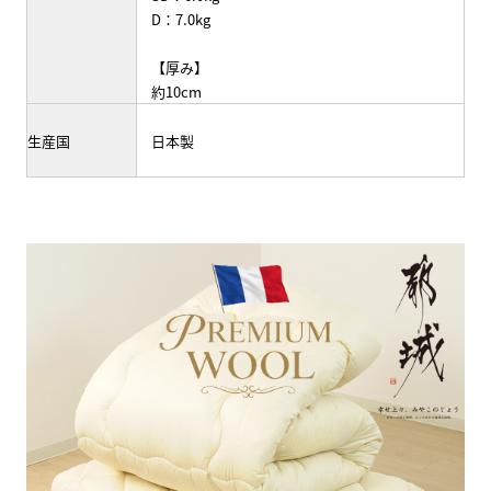
D：7.0kg
【厚み】
約10cm
生産国
日本製