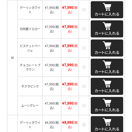
¥7,990
デーリィホワイ
¥7,990
(税
(税
○
ト
込)
込)
¥7,990
¥7,990
(税
(税
日向夏イエロー
○
込)
込)
¥7,990
ビスケットベー
¥7,990
(税
(税
○
ジュ
込)
込)
M
¥7,990
チョコレートブ
¥7,990
(税
(税
○
ラウン
込)
込)
¥7,990
¥7,990
(税
(税
サクラピンク
○
込)
込)
¥7,990
¥7,990
(税
(税
ムーングレー
○
込)
込)
¥8,990
デーリィホワイ
¥8,990
(税
(税
○
ト
込)
込)