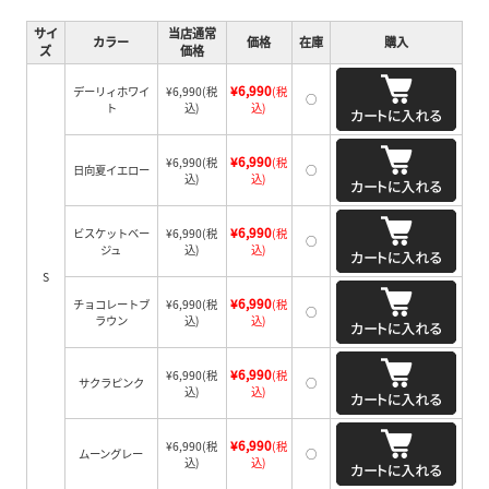
サイ
当店通常
カラー
価格
在庫
購入
ズ
価格
¥6,990
デーリィホワイ
¥6,990
(税
(税
○
ト
込)
込)
¥6,990
¥6,990
(税
(税
日向夏イエロー
○
込)
込)
¥6,990
ビスケットベー
¥6,990
(税
(税
○
ジュ
込)
込)
S
¥6,990
チョコレートブ
¥6,990
(税
(税
○
ラウン
込)
込)
¥6,990
¥6,990
(税
(税
サクラピンク
○
込)
込)
¥6,990
¥6,990
(税
(税
ムーングレー
○
込)
込)