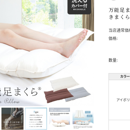
万能足ま
きまくら
当店通常価
価格:
数量:
カラー
アイボ