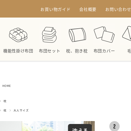
お買い物ガイド
会社概要
お問い合わ
機能性掛け布団
布団セット
枕、抱き枕
布団カバー
HOME
枕
枕
大人サイズ