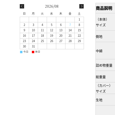
2026/08
商品説明
日
月
火
水
木
金
土
（本体）
1
サイズ
2
3
4
5
6
7
8
9
10
11
12
13
14
15
16
17
18
19
20
21
22
側地
23
24
25
26
27
28
29
30
31
中綿
■
■
今日
休日
詰め物重量
総重量
（カバー）
サイズ
生地