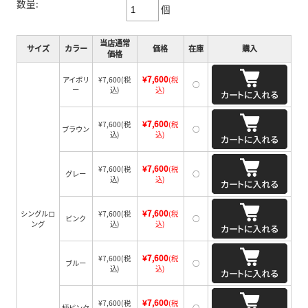
数量:
個
当店通常
サイズ
カラー
価格
在庫
購入
価格
¥7,600
アイボリ
¥7,600
(税
(税
○
ー
込)
込)
¥7,600
¥7,600
(税
(税
ブラウン
○
込)
込)
¥7,600
¥7,600
(税
(税
グレー
○
込)
込)
¥7,600
シングルロ
¥7,600
(税
(税
ピンク
○
ング
込)
込)
¥7,600
¥7,600
(税
(税
ブルー
○
込)
込)
¥7,600
¥7,600
(税
(税
柄ピンク
○