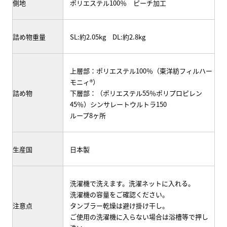
側地
ポリエステル100％ ピーチ加工
詰め物重量
SL:約2.05kg DL:約2.8kg
上層部：ポリエステル100％（東洋紡フィルハー
モニィ®）
詰め物
下層部：（ポリエステル55％ポリプロピレン
45％）シンサレートウルトラ150
ループ8ヶ所
生産国
日本製
洗濯機で洗えます。洗濯ネットに入れる。
洗濯機の容量をご確認ください。
注意点
タンブラー乾燥は避け掛け干し。
ご使用の洗濯機に入らない場合は浴槽等で押し